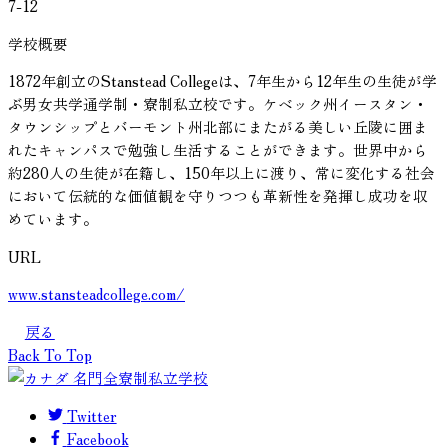
7-12
学校概要
1872年創立のStanstead Collegeは、7年生から12年生の生徒が学
ぶ男女共学通学制・寮制私立校です。ケベック州イースタン・
タウンシップとバーモント州北部にまたがる美しい丘陵に囲ま
れたキャンパスで勉強し生活することができます。世界中から
約280人の生徒が在籍し、150年以上に渡り、常に変化する社会
において伝統的な価値観を守りつつも革新性を発揮し成功を収
めています。
URL
www.stansteadcollege.com/
戻る
Back To Top
Twitter
Facebook