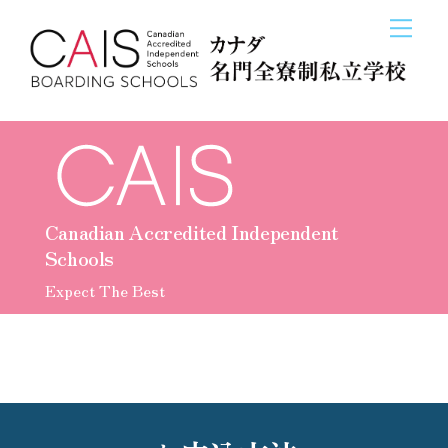
Skip
Men
メニ
閉じ
to
content
Canadian Accredited Independent
Schools
Expect The Best