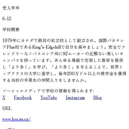
受入学年
6-12
学校概要
1979年にカナダで最初の私立校として創立され、国際バカロレ
アPlus校であるKing’s-Edgehillで自分を高めましょう。安全でフ
レンドリーなノバスコシア州に92エーカーの比類ない美しいキ
ャンパスを持っています。あらゆる場面で充実した教育を提供
し「より多く」を学び、「より多く」を与えることで、世界ト
ップクラスの大学に進学し、毎年200万ドル以上の奨学金を獲得
する当校の卒業生の仲間入りをしませんか。
ソーシャルメディアで学校の情報を得られます:
X
Facebook
YouTube
Instagram
Blog
URL
www.kes.ns.ca/